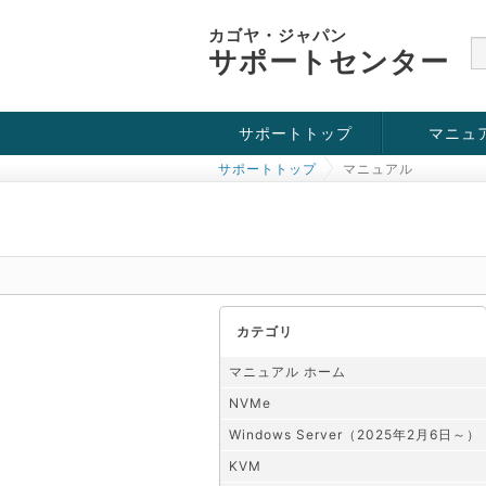
カゴヤ・ジャパン
サポートセンター
サポートトップ
マニュ
サポートトップ
マニュアル
お役立ち情報
チュートリアル
障害・メンテナンス情報
KVM
OpenVZ
Windows Se
SSH接続
ドメイン
SSL
カテゴリ
マニュアル ホーム
NVMe
Windows Server（2025年2月6日～）
KVM