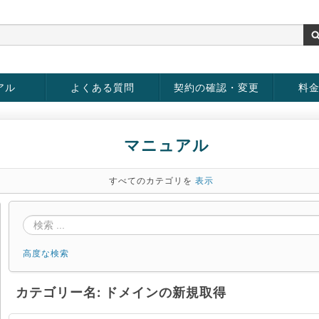
アル
よくある質問
契約の確認・変更
料
rver
お客様情報の変更
パスワードの変更
お支払い方法の変更
サービスの解約
サービ
お支払
マニュアル
すべてのカテゴリを
表示
高度な検索
カテゴリー名: ドメインの新規取得