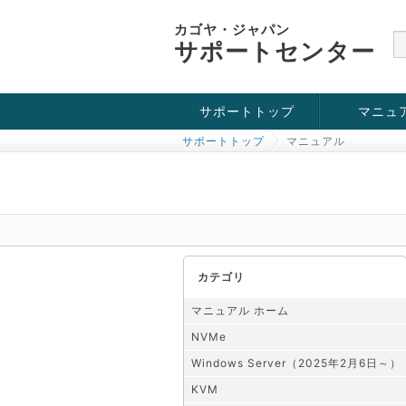
カゴヤ・ジャパン
サポートセンター
サポートトップ
マニュ
サポートトップ
マニュアル
お役立ち情報
チュートリアル
障害・メンテナンス情報
KVM
OpenVZ
Windows Se
SSH接続
ドメイン
SSL
カテゴリ
マニュアル ホーム
NVMe
Windows Server（2025年2月6日～）
KVM