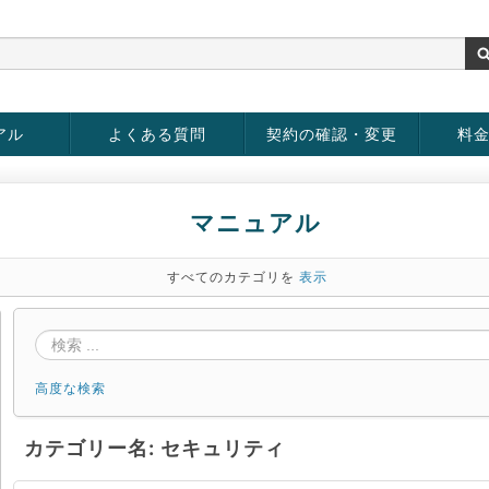
アル
よくある質問
契約の確認・変更
料
rver
お客様情報の変更
パスワードの変更
お支払い方法の変更
サービスの解約
サービ
お支払
マニュアル
すべてのカテゴリを
表示
高度な検索
カテゴリー名: セキュリティ