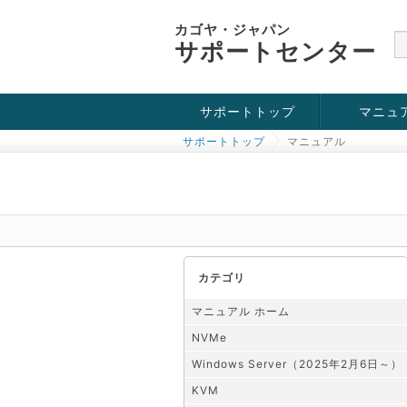
カゴヤ・ジャパン
サポートセンター
サポートトップ
マニュ
サポートトップ
マニュアル
お役立ち情報
チュートリアル
障害・メンテナンス情報
KVM
OpenVZ
Windows Se
SSH接続
ドメイン
SSL
カテゴリ
マニュアル ホーム
NVMe
Windows Server（2025年2月6日～）
KVM