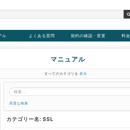
アル
よくある質問
契約の確認・変更
料
rver
お客様情報の変更
パスワードの変更
お支払い方法の変更
サービスの解約
サービ
お支払
マニュアル
すべてのカテゴリを
表示
高度な検索
カテゴリー名: SSL