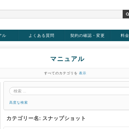
アル
よくある質問
契約の確認・変更
料
rver
お客様情報の変更
パスワードの変更
お支払い方法の変更
サービスの解約
サービ
お支払
マニュアル
すべてのカテゴリを
表示
高度な検索
カテゴリー名: スナップショット