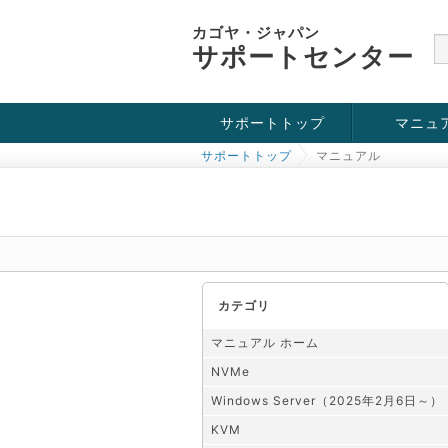
カゴヤ・ジャパン
サポートセンター
サポートトップ
マニュ
サポートトップ
マニュアル
お役立ち情報
チュートリアル
障害・メンテナンス情報
KVM
OpenVZ
Windows Se
SSH接続
ドメイン
SSL
カテゴリ
マニュアル ホーム
NVMe
Windows Server（2025年2月6日～）
KVM