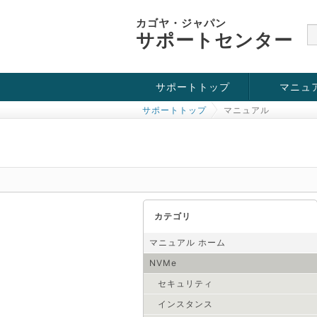
カゴヤ・ジャパン
サポートセンター
サポートトップ
マニュ
サポートトップ
マニュアル
お役立ち情報
チュートリアル
障害・メンテナンス情報
KVM
OpenVZ
Windows Se
SSH接続
ドメイン
SSL
カテゴリ
マニュアル ホーム
NVMe
セキュリティ
インスタンス