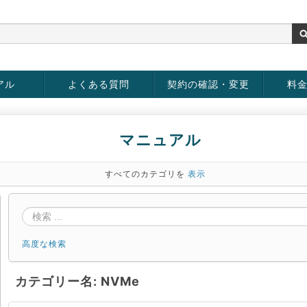
アル
よくある質問
契約の確認・変更
料
rver
お客様情報の変更
パスワードの変更
お支払い方法の変更
サービスの解約
サービ
お支払
マニュアル
すべてのカテゴリを
表示
高度な検索
カテゴリー名: NVMe