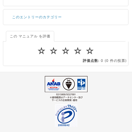
このエントリーのカテゴリー
ドメインの種類と取得手順
Tera Term の設定方法
PuTTY のインストール方法
この マニュアル を評価
Windows Server（～2025年2月5日）
イメージ
PuTTY用に秘密鍵を変換する
☆
☆
☆
☆
☆
はじめに
スナップショット
評価点数:
0
(0 件の投票)
OpenVZ
イメージ
スナップショット
KVM
イメージ
スナップショット