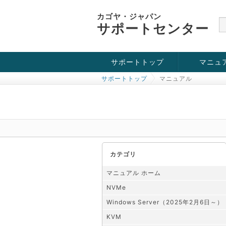
カゴヤ・ジャパン
サポートセンター
サポートトップ
マニュ
サポートトップ
マニュアル
お役立ち情報
チュートリアル
障害・メンテナンス情報
KVM
OpenVZ
Windows Se
SSH接続
ドメイン
SSL
カテゴリ
マニュアル ホーム
NVMe
Windows Server（2025年2月6日～）
KVM