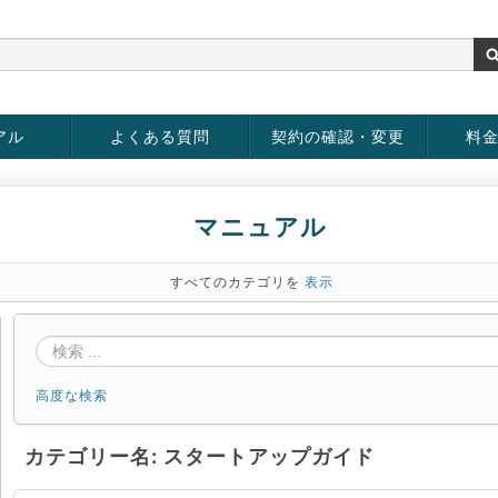
アル
よくある質問
契約の確認・変更
料
rver
お客様情報の変更
パスワードの変更
お支払い方法の変更
サービスの解約
サービ
お支払
マニュアル
すべてのカテゴリを
表示
高度な検索
カテゴリー名: スタートアップガイド