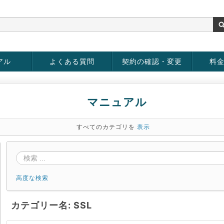
アル
よくある質問
契約の確認・変更
料
rver
お客様情報の変更
パスワードの変更
お支払い方法の変更
サービスの解約
サービ
お支払
マニュアル
すべてのカテゴリを
表示
高度な検索
カテゴリー名: SSL