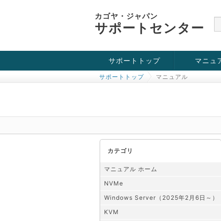
カゴヤ・ジャパン
サポートセンター
サポートトップ
マニュ
サポートトップ
マニュアル
お役立ち情報
チュートリアル
障害・メンテナンス情報
KVM
OpenVZ
Windows Se
SSH接続
ドメイン
SSL
カテゴリ
マニュアル ホーム
NVMe
Windows Server（2025年2月6日～）
KVM