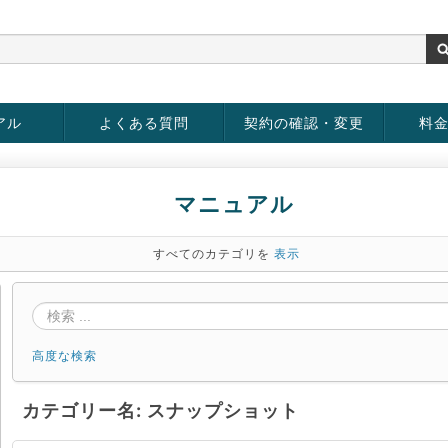
アル
よくある質問
契約の確認・変更
料
rver
お客様情報の変更
パスワードの変更
お支払い方法の変更
サービスの解約
サービ
お支払
マニュアル
すべてのカテゴリを
表示
高度な検索
カテゴリー名: スナップショット