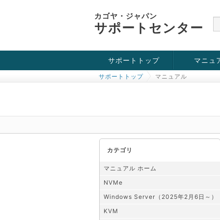
カゴヤ・ジャパン
サポートセンター
サポートトップ
マニュ
サポートトップ
マニュアル
お役立ち情報
チュートリアル
障害・メンテナンス情報
KVM
OpenVZ
Windows Se
SSH接続
ドメイン
SSL
カテゴリ
マニュアル ホーム
NVMe
Windows Server（2025年2月6日～）
KVM