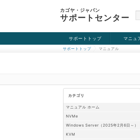
カゴヤ・ジャパン
サポートセンター
サポートトップ
マニュ
サポートトップ
マニュアル
お役立ち情報
チュートリアル
障害・メンテナンス情報
KVM
OpenVZ
Windows Se
SSH接続
ドメイン
SSL
カテゴリ
マニュアル ホーム
NVMe
Windows Server（2025年2月6日～）
KVM