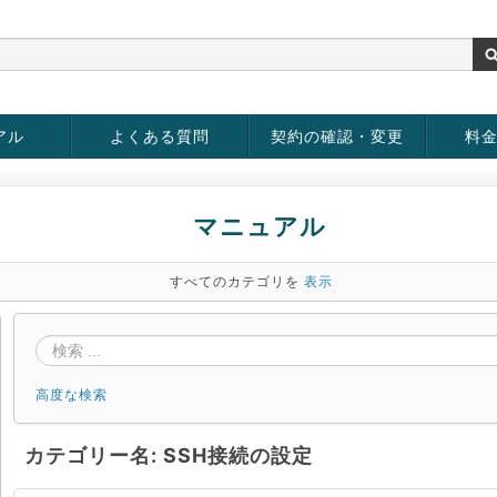
アル
よくある質問
契約の確認・変更
料
rver
お客様情報の変更
パスワードの変更
お支払い方法の変更
サービスの解約
サービ
お支払
マニュアル
すべてのカテゴリを
表示
高度な検索
カテゴリー名: SSH接続の設定