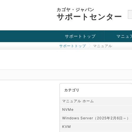
カゴヤ・ジャパン
サポートセンター
サポートトップ
マニュ
サポートトップ
マニュアル
お役立ち情報
チュートリアル
障害・メンテナンス情報
KVM
OpenVZ
Windows Se
SSH接続
ドメイン
SSL
カテゴリ
マニュアル ホーム
NVMe
Windows Server（2025年2月6日～）
KVM