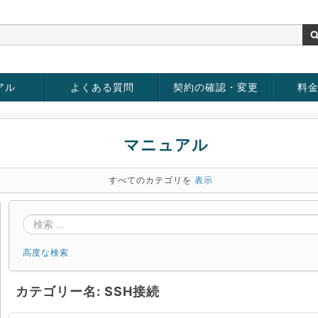
アル
よくある質問
契約の確認・変更
料
rver
お客様情報の変更
パスワードの変更
お支払い方法の変更
サービスの解約
サービ
お支払
マニュアル
すべてのカテゴリを
表示
高度な検索
カテゴリー名: SSH接続