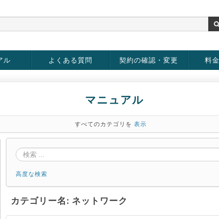
アル
よくある質問
契約の確認・変更
料
rver
お客様情報の変更
パスワードの変更
お支払い方法の変更
サービスの解約
サービ
お支払
マニュアル
すべてのカテゴリを
表示
高度な検索
カテゴリー名: ネットワーク