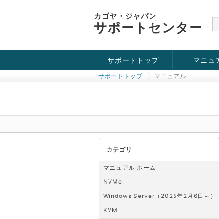
カゴヤ・ジャパン
サポートセンター
サポートトップ
マニュ
サポートトップ
マニュアル
お役立ち情報
チュートリアル
障害・メンテナンス情報
KVM
OpenVZ
Windows Se
SSH接続
ドメイン
SSL
カテゴリ
マニュアル ホーム
NVMe
Windows Server（2025年2月6日～）
KVM