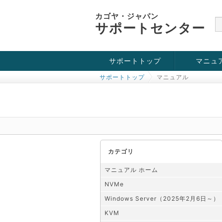
カゴヤ・ジャパン
サポートセンター
サポートトップ
マニュ
サポートトップ
マニュアル
お役立ち情報
チュートリアル
障害・メンテナンス情報
KVM
OpenVZ
Windows Se
SSH接続
ドメイン
SSL
カテゴリ
マニュアル ホーム
NVMe
Windows Server（2025年2月6日～）
KVM