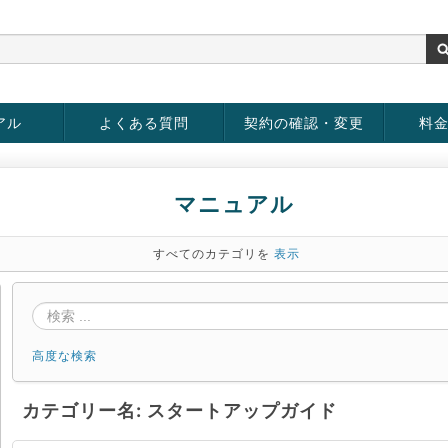
アル
よくある質問
契約の確認・変更
料
rver
お客様情報の変更
パスワードの変更
お支払い方法の変更
サービスの解約
サービ
お支払
マニュアル
すべてのカテゴリを
表示
高度な検索
カテゴリー名: スタートアップガイド