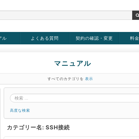
アル
よくある質問
契約の確認・変更
料
rver
お客様情報の変更
パスワードの変更
お支払い方法の変更
サービスの解約
サービ
お支払
マニュアル
すべてのカテゴリを
表示
高度な検索
カテゴリー名: SSH接続