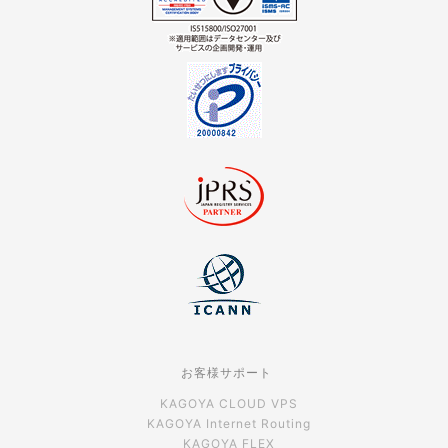
お客様サポート
KAGOYA CLOUD VPS
KAGOYA Internet Routing
KAGOYA FLEX