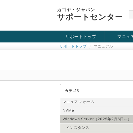
カゴヤ・ジャパン
サポートセンター
サポートトップ
マニュ
サポートトップ
マニュアル
お役立ち情報
チュートリアル
障害・メンテナンス情報
KVM
OpenVZ
Windows Se
SSH接続
ドメイン
SSL
カテゴリ
マニュアル ホーム
NVMe
Windows Server（2025年2月6日～）
インスタンス