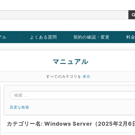
アル
よくある質問
契約の確認・変更
料
rver
お客様情報の変更
パスワードの変更
お支払い方法の変更
サービスの解約
サービ
お支払
マニュアル
すべてのカテゴリを
表示
高度な検索
カテゴリー名: Windows Server（2025年2月