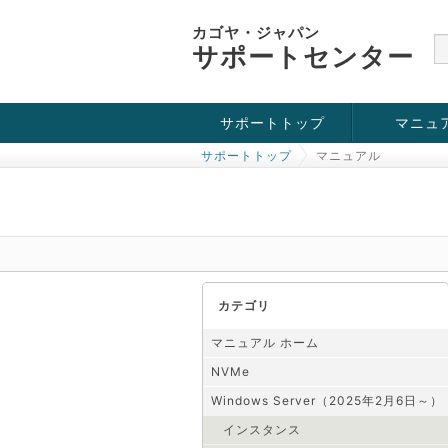
カゴヤ・ジャパン
サポートセンター
サポートトップ
マニュ
サポートトップ
マニュアル
お役立ち情報
チュートリアル
障害・メンテナンス情報
KVM
OpenVZ
Windows Se
SSH接続
ドメイン
SSL
カテゴリ
マニュアル ホーム
NVMe
Windows Server（2025年2月6日～）
インスタンス