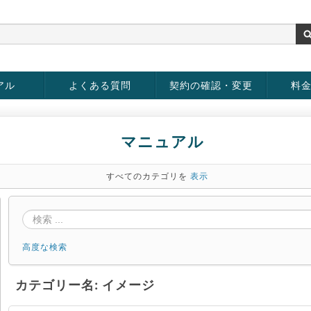
アル
よくある質問
契約の確認・変更
料
rver
お客様情報の変更
パスワードの変更
お支払い方法の変更
サービスの解約
サービ
お支払
マニュアル
すべてのカテゴリを
表示
高度な検索
カテゴリー名: イメージ