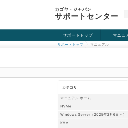
カゴヤ・ジャパン
サポートセンター
サポートトップ
マニュ
サポートトップ
マニュアル
お役立ち情報
チュートリアル
障害・メンテナンス情報
KVM
OpenVZ
Windows Se
SSH接続
ドメイン
SSL
カテゴリ
マニュアル ホーム
NVMe
Windows Server（2025年2月6日～）
KVM