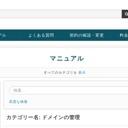
アル
よくある質問
契約の確認・変更
料
rver
お客様情報の変更
パスワードの変更
お支払い方法の変更
サービスの解約
サービ
お支払
マニュアル
すべてのカテゴリを
表示
高度な検索
カテゴリー名: ドメインの管理