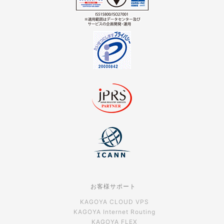
お客様サポート
KAGOYA CLOUD VPS
KAGOYA Internet Routing
KAGOYA FLEX