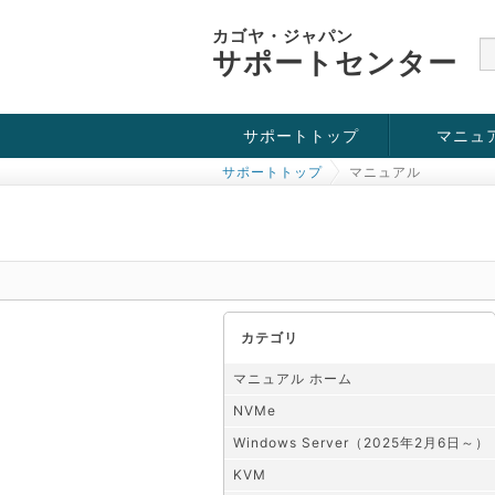
カゴヤ・ジャパン
サポートセンター
サポートトップ
マニュ
サポートトップ
マニュアル
お役立ち情報
チュートリアル
障害・メンテナンス情報
KVM
OpenVZ
Windows Se
SSH接続
ドメイン
SSL
カテゴリ
マニュアル ホーム
NVMe
Windows Server（2025年2月6日～）
KVM