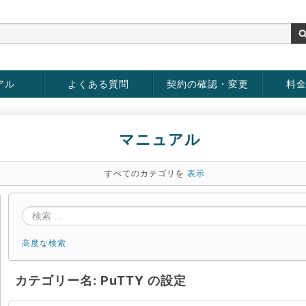
アル
よくある質問
契約の確認・変更
料
rver
お客様情報の変更
パスワードの変更
お支払い方法の変更
サービスの解約
サービ
お支払
マニュアル
すべてのカテゴリを
表示
高度な検索
カテゴリー名: PuTTY の設定