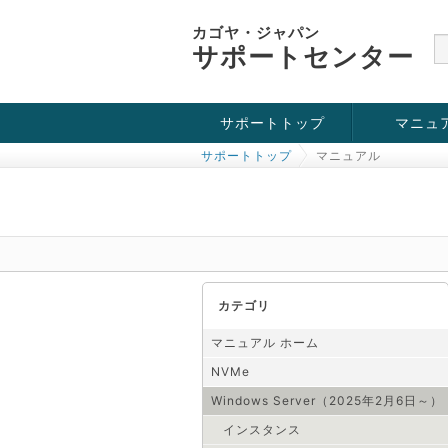
カゴヤ・ジャパン
サポートセンター
サポートトップ
マニュ
サポートトップ
マニュアル
お役立ち情報
チュートリアル
障害・メンテナンス情報
KVM
OpenVZ
Windows Se
SSH接続
ドメイン
SSL
カテゴリ
マニュアル ホーム
NVMe
Windows Server（2025年2月6日～）
インスタンス