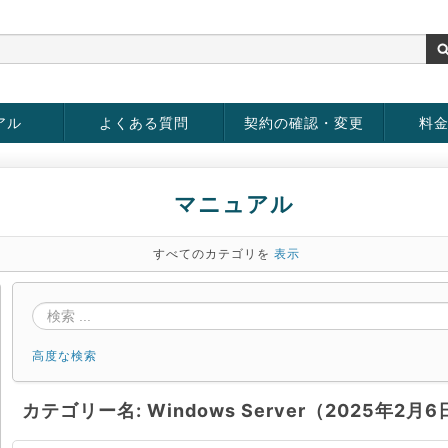
アル
よくある質問
契約の確認・変更
料
rver
お客様情報の変更
パスワードの変更
お支払い方法の変更
サービスの解約
サービ
お支払
マニュアル
すべてのカテゴリを
表示
高度な検索
カテゴリー名: Windows Server（2025年2月