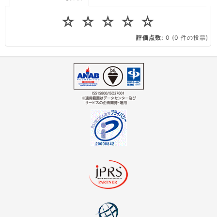
Tera Term の設定方法
☆
☆
☆
☆
☆
PuTTY のインストール方法
評価点数:
0
(0 件の投票)
PuTTY用に秘密鍵を変換する
はじめに