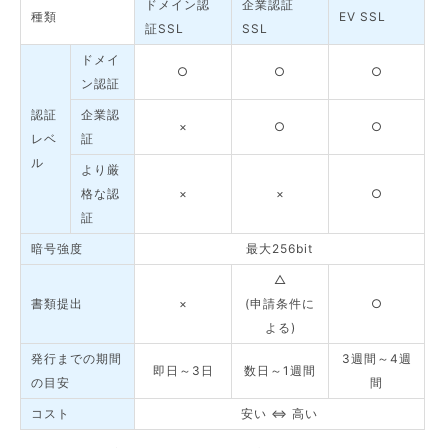
ドメイン認
企業認証
種類
EV SSL
証SSL
SSL
ドメイ
○
○
○
ン認証
認証
企業認
×
○
○
レベ
証
ル
より厳
格な認
×
×
○
証
暗号強度
最大256bit
△
書類提出
×
(申請条件に
○
よる)
発行までの期間
3週間～4週
即日～3日
数日～1週間
の目安
間
コスト
安い ⇔ 高い