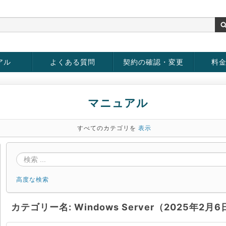
アル
よくある質問
契約の確認・変更
料
rver
お客様情報の変更
パスワードの変更
お支払い方法の変更
サービスの解約
サービ
お支払
マニュアル
すべてのカテゴリを
表示
高度な検索
カテゴリー名: Windows Server（2025年2月