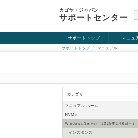
カゴヤ・ジャパン
サポートセンター
サポートトップ
マニュ
サポートトップ
マニュアル
お役立ち情報
チュートリアル
障害・メンテナンス情報
KVM
OpenVZ
Windows Se
SSH接続
ドメイン
SSL
カテゴリ
マニュアル ホーム
NVMe
Windows Server（2025年2月6日～）
インスタンス