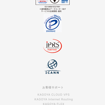
お客様サポート
KAGOYA CLOUD VPS
KAGOYA Internet Routing
KAGOYA FLEX