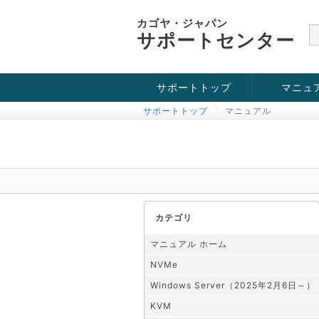
カゴヤ・ジャパン
サポートセンター
サポートトップ
マニュ
サポートトップ
マニュアル
お役立ち情報
チュートリアル
障害・メンテナンス情報
KVM
OpenVZ
Windows Se
SSH接続
ドメイン
SSL
カテゴリ
マニュアル ホーム
NVMe
Windows Server（2025年2月6日～）
KVM