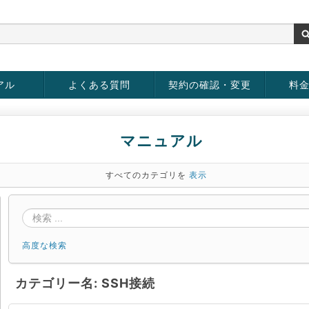
アル
よくある質問
契約の確認・変更
料
rver
お客様情報の変更
パスワードの変更
お支払い方法の変更
サービスの解約
サービ
お支払
マニュアル
すべてのカテゴリを
表示
高度な検索
カテゴリー名: SSH接続