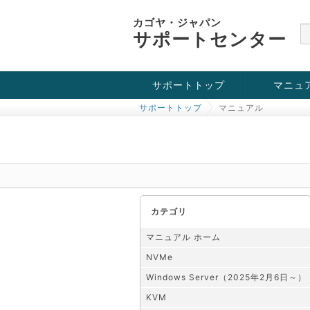
カゴヤ・ジャパン
サポートセンター
サポートトップ
マニュ
サポートトップ
マニュアル
お役立ち情報
チュートリアル
障害・メンテナンス情報
KVM
OpenVZ
Windows Se
SSH接続
ドメイン
SSL
カテゴリ
マニュアル ホーム
NVMe
Windows Server（2025年2月6日～）
KVM