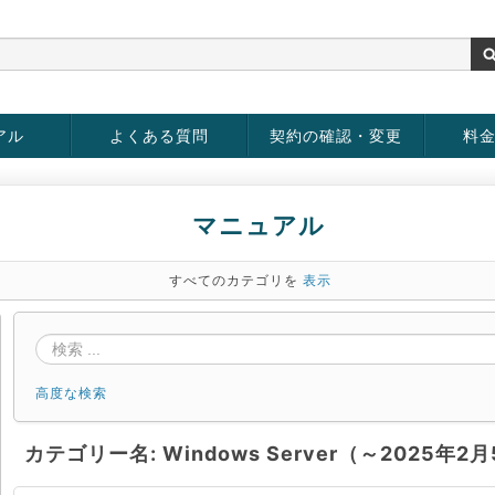
アル
よくある質問
契約の確認・変更
料
rver
お客様情報の変更
パスワードの変更
お支払い方法の変更
サービスの解約
サービ
お支払
マニュアル
すべてのカテゴリを
表示
高度な検索
カテゴリー名: Windows Server（～2025年2