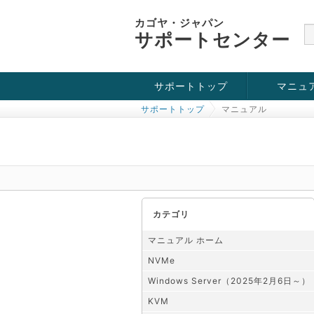
カゴヤ・ジャパン
サポートセンター
サポートトップ
マニュ
サポートトップ
マニュアル
お役立ち情報
チュートリアル
障害・メンテナンス情報
KVM
OpenVZ
Windows Se
SSH接続
ドメイン
SSL
カテゴリ
マニュアル ホーム
NVMe
Windows Server（2025年2月6日～）
KVM