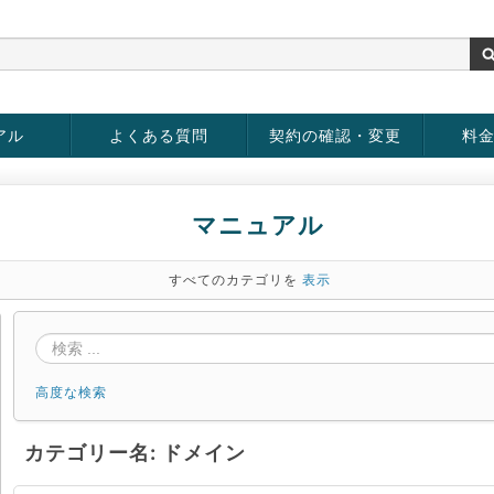
アル
よくある質問
契約の確認・変更
料
rver
お客様情報の変更
パスワードの変更
お支払い方法の変更
サービスの解約
サービ
お支払
マニュアル
すべてのカテゴリを
表示
高度な検索
カテゴリー名: ドメイン