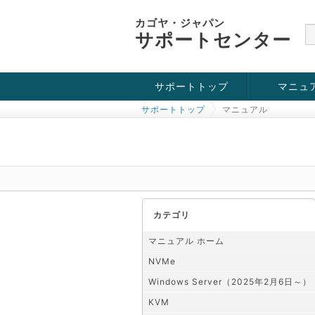
カゴヤ・ジャパン
サポートセンター
サポートトップ
マニュ
サポートトップ
マニュアル
お役立ち情報
チュートリアル
障害・メンテナンス情報
KVM
OpenVZ
Windows Se
SSH接続
ドメイン
SSL
カテゴリ
マニュアル ホーム
NVMe
Windows Server（2025年2月6日～）
KVM