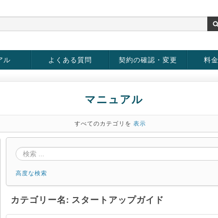
アル
よくある質問
契約の確認・変更
料
rver
お客様情報の変更
パスワードの変更
お支払い方法の変更
サービスの解約
サービ
お支払
マニュアル
すべてのカテゴリを
表示
高度な検索
カテゴリー名: スタートアップガイド