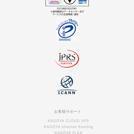
お客様サポート
KAGOYA CLOUD VPS
KAGOYA Internet Routing
KAGOYA FLEX