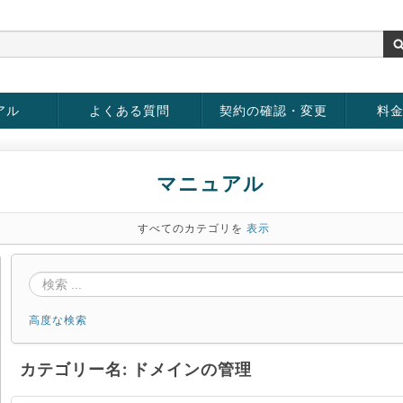
アル
よくある質問
契約の確認・変更
料
rver
お客様情報の変更
パスワードの変更
お支払い方法の変更
サービスの解約
サービ
お支払
マニュアル
すべてのカテゴリを
表示
高度な検索
カテゴリー名: ドメインの管理