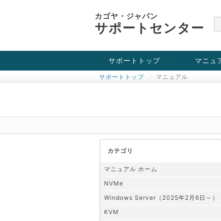
カゴヤ・ジャパン
サポートセンター
サポートトップ
マニュ
サポートトップ
マニュアル
お役立ち情報
チュートリアル
障害・メンテナンス情報
KVM
OpenVZ
Windows Se
SSH接続
ドメイン
SSL
カテゴリ
マニュアル ホーム
NVMe
Windows Server（2025年2月6日～）
KVM