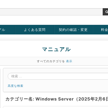
アル
よくある質問
契約の確認・変更
料
rver
お客様情報の変更
パスワードの変更
お支払い方法の変更
サービスの解約
サービ
お支払
マニュアル
すべてのカテゴリを
表示
高度な検索
カテゴリー名: Windows Server（2025年2月