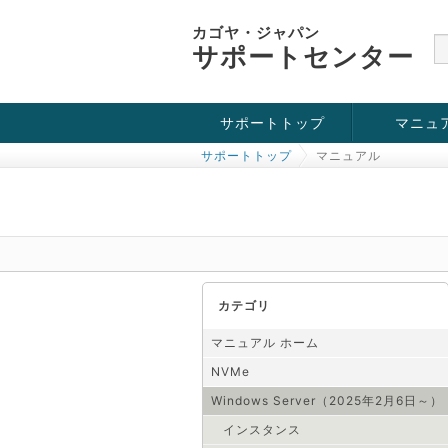
カゴヤ・ジャパン
サポートセンター
サポートトップ
マニュ
サポートトップ
マニュアル
お役立ち情報
チュートリアル
障害・メンテナンス情報
KVM
OpenVZ
Windows Se
SSH接続
ドメイン
SSL
カテゴリ
マニュアル ホーム
NVMe
Windows Server（2025年2月6日～）
インスタンス