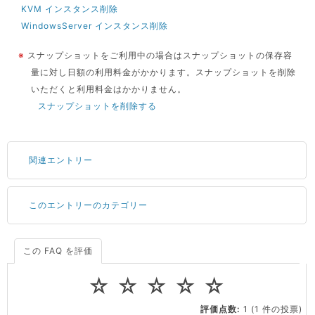
KVM インスタンス削除
WindowsServer インスタンス削除
※
スナップショットをご利用中の場合はスナップショットの保存容
量に対し日額の利用料金がかかります。スナップショットを削除
いただくと利用料金はかかりません。
スナップショットを削除する
関連エントリー
このエントリーのカテゴリー
サーバーが重いので調査してほしい
一つの IP アドレスに複数のウェブサイトを公開したい
CPUやメモリをアップグレードしたい
この FAQ を評価
料金
virtio とは何ですか？
☆
☆
☆
☆
☆
ストレージ容量を追加できますか？
会員情報・契約
評価点数:
1
(1 件の投票)