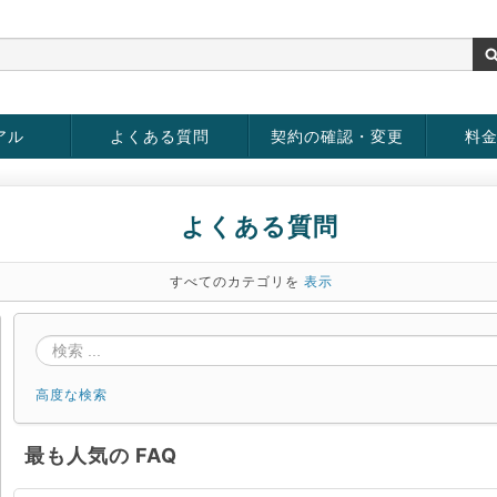
アル
よくある質問
契約の確認・変更
料
お客様情報の変更
パスワードの変更
お支払い方法の変更
サービスの解約
サービ
お支払
よくある質問
すべてのカテゴリを
表示
高度な検索
最も人気の FAQ