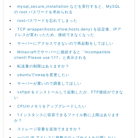
mysql_secure_installation などを実行すると、MySQL
の root パスワードを求められる
rootパスワードを忘れてしまった
TCP wrapper(hosts.allow,hosts.deny) を設定後、IPア
ドレスが変わったため、接続できなくなった
サーバーにアクセスできないので再起動をしてほしい
Minecraftでサーバーに接続すると「Incompatible
client! Please use 1.17」と表示される
転送量の制限はありますか？
ubuntuでswapを変更したい
サーバーが重いので調査してほしい
vsftpd をインストールして起動したが、FTP接続ができな
い
CPUやメモリをアップグレードしたい
1インスタンスに収容できるファイル数に上限はあります
か？
ストレージ容量を追加できますか？
一つの IP アドレスに複数のウェブサイトを公開したい