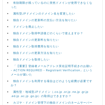
有効期限が残っているのに突然ドメインが使用できなくな
った
属性型JPドメインのドメイン名を変更したい
独自ドメインの更新料の支払い方法を知りたい
ドメインを廃止したい
独自ドメイン取得申請後どのくらいで使えますか？
独自ドメインの更新料を知りたい
独自ドメイン取得費用を知りたい
独自ドメインの更新方法を知りたい
独自ドメインを取得したい
「【重要】登録者メールアドレス実在証明手続きのお願い
- ACTION REQUIRED - Registrant Verification」という
メールが届いた
独自ドメインを利用する場合はどのような経費が必要です
か？
属性型・地域型JPドメイン（.co.jp .or.jp .ne.jp .gr.jp
.ed.jp .ac.jp .go.jp）の取得はできますか？
カゴヤ・ドメイン管理下の独自ドメインのネームサーバー