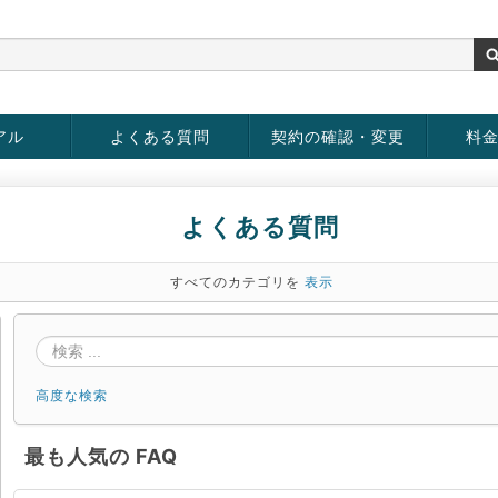
アル
よくある質問
契約の確認・変更
料
お客様情報の変更
パスワードの変更
お支払い方法の変更
サービスの解約
サービ
お支払
よくある質問
すべてのカテゴリを
表示
高度な検索
最も人気の FAQ