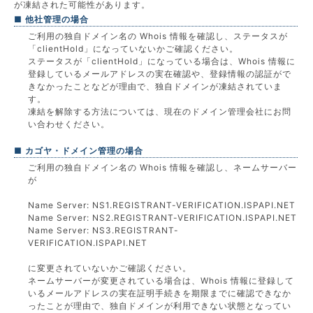
が凍結された可能性があります。
■ 他社管理の場合
ご利用の独自ドメイン名の Whois 情報を確認し、ステータスが
「clientHold」になっていないかご確認ください。
ステータスが「clientHold」になっている場合は、Whois 情報に
登録しているメールアドレスの実在確認や、登録情報の認証がで
きなかったことなどが理由で、独自ドメインが凍結されていま
す。
凍結を解除する方法については、現在のドメイン管理会社にお問
い合わせください。
■ カゴヤ・ドメイン管理の場合
ご利用の独自ドメイン名の Whois 情報を確認し、ネームサーバー
が
Name Server: NS1.REGISTRANT-VERIFICATION.ISPAPI.NET
Name Server: NS2.REGISTRANT-VERIFICATION.ISPAPI.NET
Name Server: NS3.REGISTRANT-
VERIFICATION.ISPAPI.NET
に変更されていないかご確認ください。
ネームサーバーが変更されている場合は、Whois 情報に登録して
いるメールアドレスの実在証明手続きを期限までに確認できなか
ったことが理由で、独自ドメインが利用できない状態となってい