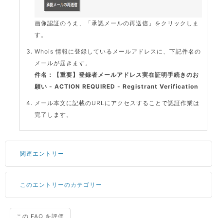
画像認証のうえ、「承認メールの再送信」をクリックしま
す。
Whois 情報に登録しているメールアドレスに、下記件名の
メールが届きます。
件名：【重要】登録者メールアドレス実在証明手続きのお
願い - ACTION REQUIRED - Registrant Verification
メール本文に記載のURLにアクセスすることで認証作業は
完了します。
関連エントリー
このエントリーのカテゴリー
サーバーが重いので調査してほしい
一つの IP アドレスに複数のウェブサイトを公開したい
CPUやメモリをアップグレードしたい
この FAQ を評価