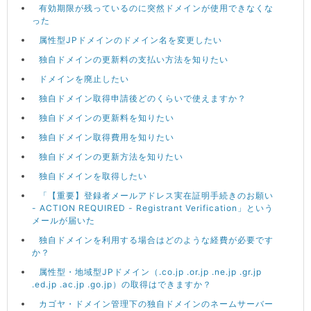
有効期限が残っているのに突然ドメインが使用できなくな
った
属性型JPドメインのドメイン名を変更したい
独自ドメインの更新料の支払い方法を知りたい
ドメインを廃止したい
独自ドメイン取得申請後どのくらいで使えますか？
独自ドメインの更新料を知りたい
独自ドメイン取得費用を知りたい
独自ドメインの更新方法を知りたい
独自ドメインを取得したい
「【重要】登録者メールアドレス実在証明手続きのお願い
- ACTION REQUIRED - Registrant Verification」という
メールが届いた
独自ドメインを利用する場合はどのような経費が必要です
か？
属性型・地域型JPドメイン（.co.jp .or.jp .ne.jp .gr.jp
.ed.jp .ac.jp .go.jp）の取得はできますか？
カゴヤ・ドメイン管理下の独自ドメインのネームサーバー