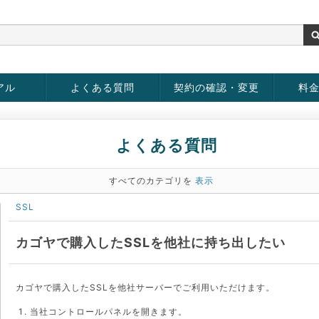
アル
よくある質問
契約の確認・変更
料
お客様情報の変更
パスワードの変更
お支払い方法の変更
サービスの解約
サービ
お支払
よくある質問
すべてのカテゴリを
表示
SSL
カゴヤで購入したSSLを他社に持ち出したい
カゴヤで購入したSSLを他社サーバーでご利用いただけます。
当社コントロールパネルを開きます。