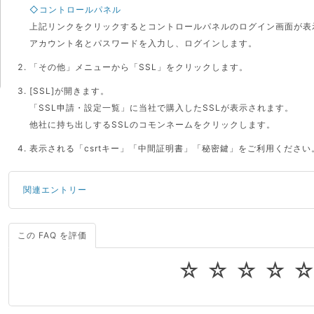
◇コントロールパネル
上記リンクをクリックするとコントロールパネルのログイン画面が表
アカウント名とパスワードを入力し、ログインします。
「その他」メニューから「SSL」をクリックします。
[SSL]が開きます。
「SSL申請・設定一覧」に当社で購入したSSLが表示されます。
他社に持ち出しするSSLのコモンネームをクリックします。
表示される「csrtキー」「中間証明書」「秘密鍵」をご利用ください
関連エントリー
この FAQ を評価
サーバーが重いので調査してほしい
一つの IP アドレスに複数のウェブサイトを公開したい
☆
☆
☆
☆
CPUやメモリをアップグレードしたい
virtio とは何ですか？