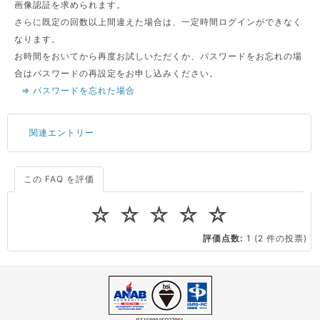
画像認証を求められます。
さらに既定の回数以上間違えた場合は、一定時間ログインができなく
なります。
お時間をおいてから再度お試しいただくか、パスワードをお忘れの場
合はパスワードの再設定をお申し込みください。
⇒ パスワードを忘れた場合
関連エントリー
この FAQ を評価
サーバーが重いので調査してほしい
一つの IP アドレスに複数のウェブサイトを公開したい
☆
☆
☆
☆
☆
CPUやメモリをアップグレードしたい
評価点数:
1
(2 件の投票)
virtio とは何ですか？
ストレージ容量を追加できますか？