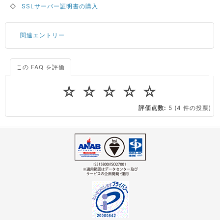
◇
SSLサーバー証明書の購入
関連エントリー
この FAQ を評価
サーバーが重いので調査してほしい
一つの IP アドレスに複数のウェブサイトを公開したい
☆
☆
☆
☆
☆
CPUやメモリをアップグレードしたい
評価点数:
5
(4 件の投票)
virtio とは何ですか？
ストレージ容量を追加できますか？