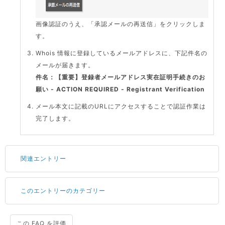
画像認証のうえ、「承認メールの再送信」をクリックしま
す。
Whois 情報に登録しているメールアドレスに、下記件名の
メールが届きます。
件名：【重要】登録者メールアドレス実在証明手続きのお
願い - ACTION REQUIRED - Registrant Verification
メール本文に記載のURLにアクセスすることで認証作業は
完了します。
関連エントリー
このエントリーのカテゴリー
サーバーが重いので調査してほしい
一つの IP アドレスに複数のウェブサイトを公開したい
CPUやメモリをアップグレードしたい
この FAQ を評価