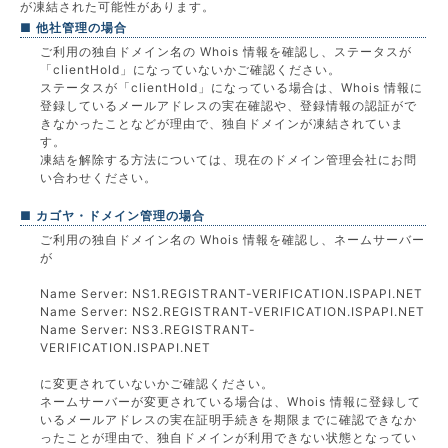
が凍結された可能性があります。
■ 他社管理の場合
ご利用の独自ドメイン名の Whois 情報を確認し、ステータスが
「clientHold」になっていないかご確認ください。
ステータスが「clientHold」になっている場合は、Whois 情報に
登録しているメールアドレスの実在確認や、登録情報の認証がで
きなかったことなどが理由で、独自ドメインが凍結されていま
す。
凍結を解除する方法については、現在のドメイン管理会社にお問
い合わせください。
■ カゴヤ・ドメイン管理の場合
ご利用の独自ドメイン名の Whois 情報を確認し、ネームサーバー
が
Name Server: NS1.REGISTRANT-VERIFICATION.ISPAPI.NET
Name Server: NS2.REGISTRANT-VERIFICATION.ISPAPI.NET
Name Server: NS3.REGISTRANT-
VERIFICATION.ISPAPI.NET
に変更されていないかご確認ください。
ネームサーバーが変更されている場合は、Whois 情報に登録して
いるメールアドレスの実在証明手続きを期限までに確認できなか
ったことが理由で、独自ドメインが利用できない状態となってい