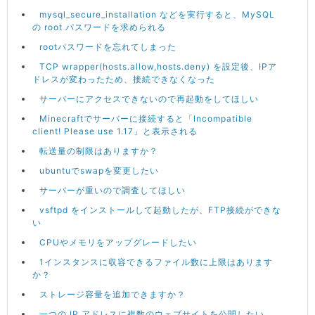
mysql_secure_installation などを実行すると、MySQL
の root パスワードを求められる
rootパスワードを忘れてしまった
TCP wrapper(hosts.allow,hosts.deny) を設定後、IPア
ドレスが変わったため、接続できなくなった
サーバーにアクセスできないので再起動をしてほしい
Minecraftでサーバーに接続すると「Incompatible
client! Please use 1.17」と表示される
転送量の制限はありますか？
ubuntuでswapを変更したい
サーバーが重いので調査してほしい
vsftpd をインストールして起動したが、FTP接続ができな
い
CPUやメモリをアップグレードしたい
1インスタンスに収容できるファイル数に上限はあります
か？
ストレージ容量を追加できますか？
一つの IP アドレスに複数のウェブサイトを公開したい