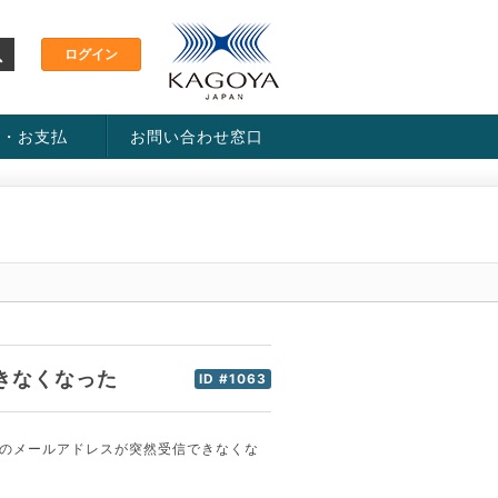
金・お支払
お問い合わせ窓口
ス・料金一覧表
い方法
きなくなった
ID #1063
ンのメールアドレスが突然受信できなくな