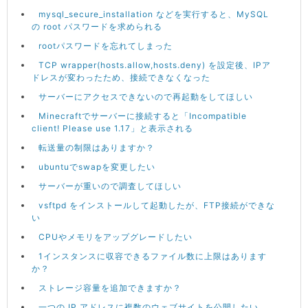
mysql_secure_installation などを実行すると、MySQL
の root パスワードを求められる
rootパスワードを忘れてしまった
TCP wrapper(hosts.allow,hosts.deny) を設定後、IPア
ドレスが変わったため、接続できなくなった
サーバーにアクセスできないので再起動をしてほしい
Minecraftでサーバーに接続すると「Incompatible
client! Please use 1.17」と表示される
転送量の制限はありますか？
ubuntuでswapを変更したい
サーバーが重いので調査してほしい
vsftpd をインストールして起動したが、FTP接続ができな
い
CPUやメモリをアップグレードしたい
1インスタンスに収容できるファイル数に上限はあります
か？
ストレージ容量を追加できますか？
一つの IP アドレスに複数のウェブサイトを公開したい