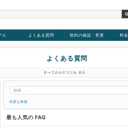
アル
よくある質問
契約の確認・変更
料
お客様情報の変更
パスワードの変更
お支払い方法の変更
サービスの解約
サービ
お支払
よくある質問
すべてのカテゴリを
表示
高度な検索
最も人気の FAQ