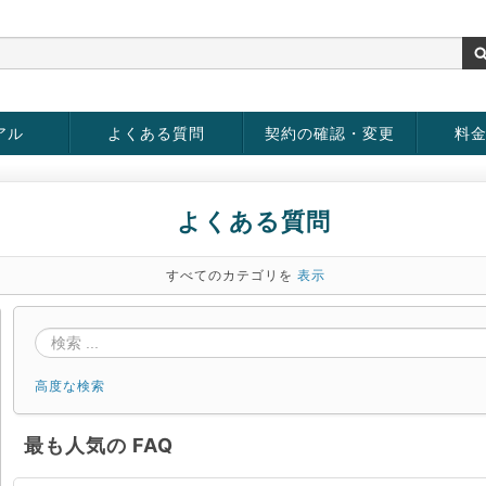
アル
よくある質問
契約の確認・変更
料
お客様情報の変更
パスワードの変更
お支払い方法の変更
サービスの解約
サービ
お支払
よくある質問
すべてのカテゴリを
表示
高度な検索
最も人気の FAQ