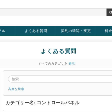
アル
よくある質問
契約の確認・変更
料
お客様情報の変更
パスワードの変更
お支払い方法の変更
サービスの解約
サービ
お支払
よくある質問
すべてのカテゴリを
表示
高度な検索
カテゴリー名: コントロールパネル