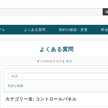
アル
よくある質問
契約の確認・変更
料
お客様情報の変更
パスワードの変更
お支払い方法の変更
サービスの解約
サービ
お支払
よくある質問
すべてのカテゴリを
表示
高度な検索
カテゴリー名: コントロールパネル