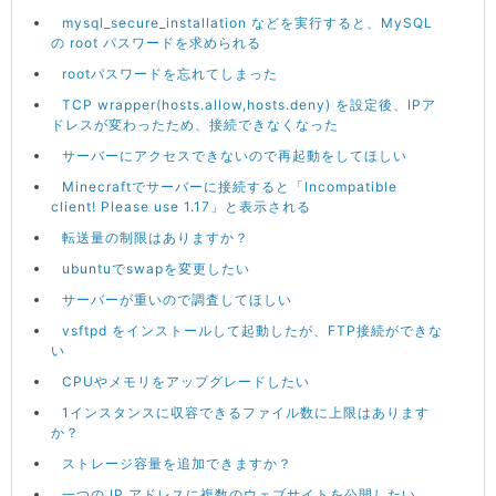
mysql_secure_installation などを実行すると、MySQL
の root パスワードを求められる
rootパスワードを忘れてしまった
TCP wrapper(hosts.allow,hosts.deny) を設定後、IPア
ドレスが変わったため、接続できなくなった
サーバーにアクセスできないので再起動をしてほしい
Minecraftでサーバーに接続すると「Incompatible
client! Please use 1.17」と表示される
転送量の制限はありますか？
ubuntuでswapを変更したい
サーバーが重いので調査してほしい
vsftpd をインストールして起動したが、FTP接続ができな
い
CPUやメモリをアップグレードしたい
1インスタンスに収容できるファイル数に上限はあります
か？
ストレージ容量を追加できますか？
一つの IP アドレスに複数のウェブサイトを公開したい